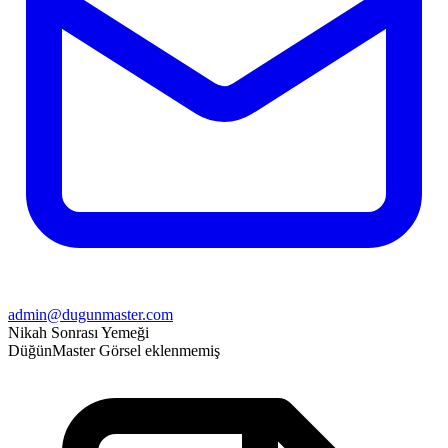
admin@dugunmaster.com
Nikah Sonrası Yemeği
Düğün
Master
Görsel eklenmemiş