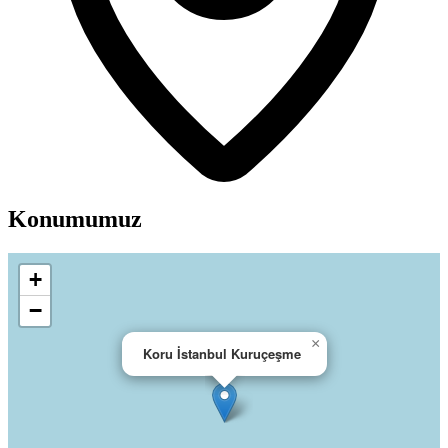
Konumumuz
+
−
×
Koru İstanbul Kuruçeşme