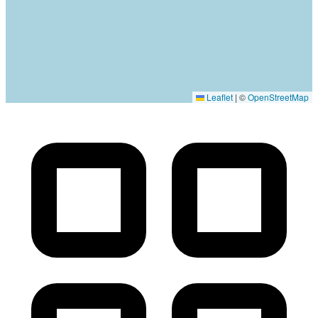
Leaflet
|
©
OpenStreetMap