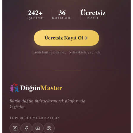
242+
36
Ücretsiz
İŞLETME
KATEGORI
KAYIT
Ücretsiz Kayıt Ol
Kredi kartı gerekmez · 5 dakikada yayında
Düğün
Master
Bütün düğün ihtiyaçlarını tek platformda
keşfedin.
TOPLULUĞUMUZA KATILIN